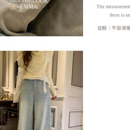
The measurement
there is a
提醒：平面测