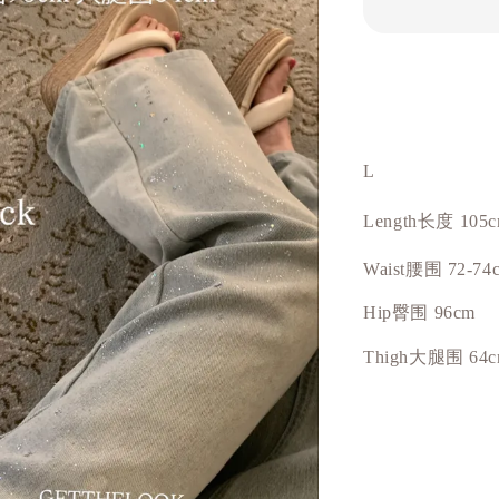
L
Length长度 105
Waist腰围 72-74
Hip
臀围
96cm
Thigh大腿围 64