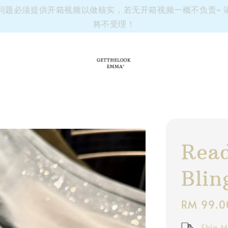
有任何问题必须提供开箱视频以做核实，若无开箱视频一概不负责~
将不受理！
Read
Bli
Regular
RM 99.0
price
Ship M