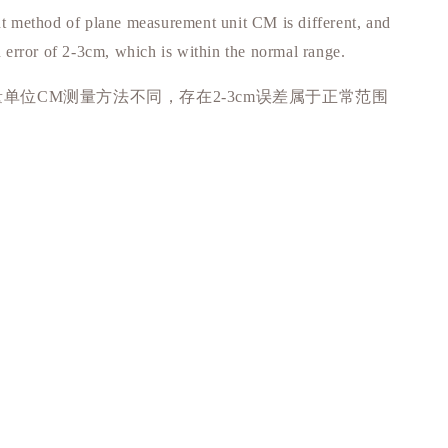
 method of plane measurement unit CM is different, and
n error of 2-3cm, which is within the normal range.
量单位
测量方法不同，存在
误差属于正常范围
CM
2-3cm