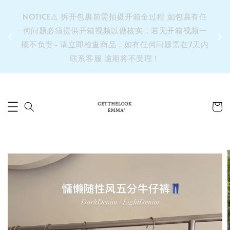
&之后
NOTICE⚠️ 拆开包裹前需拍摄开箱全过程 如包裹有任
单’ 此
何问题必须提供开箱视频以做核实，若无开箱视频一
运费 ⚠️
概不负责~ 请立即检查商品，如有任何问题需在7天内
拼单发
联系客服 逾期将不受理！