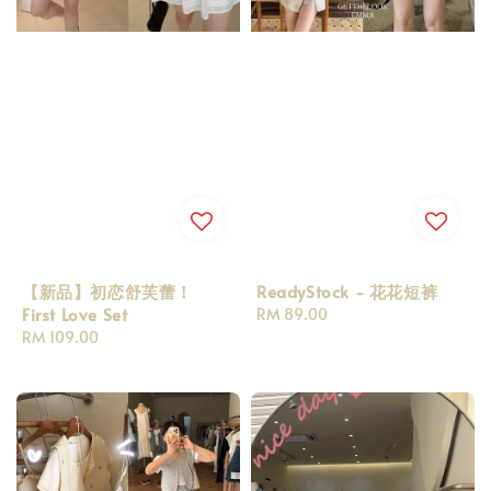
【新品】初恋舒芙蕾！
ReadyStock - 花花短裤
First Love Set
Regular
RM 89.00
Regular
RM 109.00
price
price