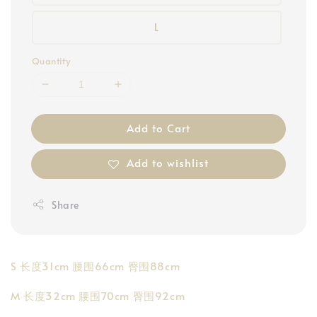
L
Quantity
Add to Cart
Add to wishlist
Share
S 长度31cm 腰围66cm 臀围88cm
M 长度32cm 腰围70cm 臀围92cm