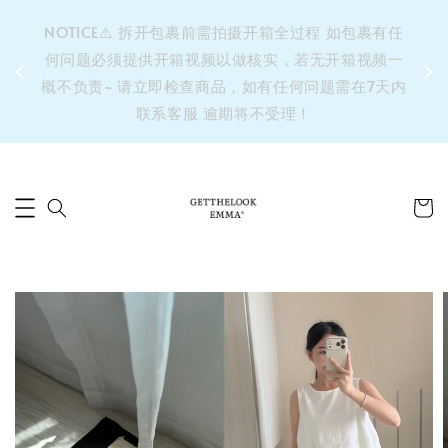
&之后
NOTICE⚠️ 拆开包裹前需拍摄开箱全过程 如包裹有任
单’ 此
何问题必须提供开箱视频以做核实，若无开箱视频一
运费 ⚠️
概不负责~ 请立即检查商品，如有任何问题需在7天内
拼单发
联系客服 逾期将不受理！