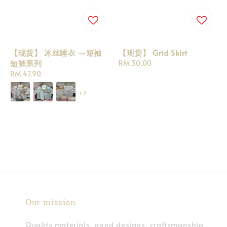
【现货】 冰丝睡衣 —短袖
【现货】 Grid Skirt
短裤系列
Regular
RM 30.00
Regular
RM 47.90
price
price
+7
Our mission
Quality materials, good designs, craftsmanship