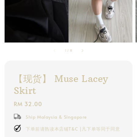
1
/
8
【现货】 Muse Lacey
Skirt
Regular
RM 32.00
price
Ship Malaysia & Singapore
下单前请熟读本店铺T&C |凡下单等同于同意