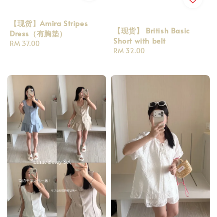
【现货】Amira Stripes
【现货】 British Basic
Dress（有胸垫）
Short with belt
Regular
RM 37.00
Regular
RM 32.00
price
price