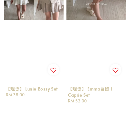
【现货】 Lunie Bossy Set
【现货】 Emma自留！
Caprie Set
Regular
RM 38.00
price
Regular
RM 52.00
price