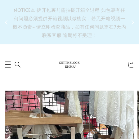
&之后
NOTICE⚠️ 拆开包裹前需拍摄开箱全过程 如包裹有任
单’ 此
何问题必须提供开箱视频以做核实，若无开箱视频一
运费 ⚠️
概不负责~ 请立即检查商品，如有任何问题需在7天内
拼单发
联系客服 逾期将不受理！