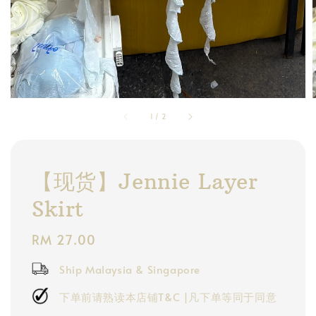
1
/
2
【现货】Jennie Layer
Skirt
Regular
RM 27.00
price
Ship Malaysia & Singapore
下单前请熟读本店铺T&C |凡下单等同于同意