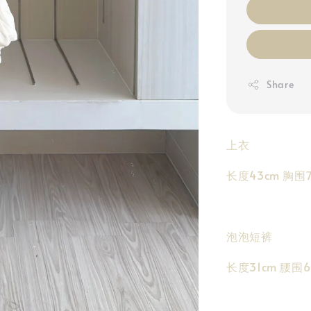
Share
上衣
长度43cm 胸围7
泡泡短裤
长度31cm 腰围6