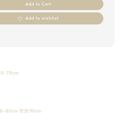
Add to Cart
Add to wishlist
0-78cm
0-80cm 臀围90cm