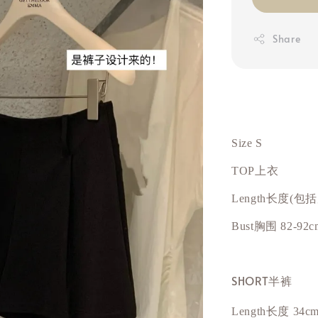
Share
Size S
TOP上衣
Length长度(包
Bust
胸围
82-92c
SHORT半裤
Length长度 34c