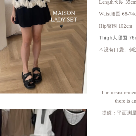
Length长度 35c
Waist
腰围 68-74
Hip
臀围
102cm
Thigh大腿围 76
⚠️没有口袋、
The measurement
there is a
提醒：平面测