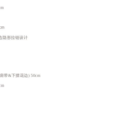
cm
cm
侧边隐形拉链设计
括肩带&下摆花边) 50cm
cm