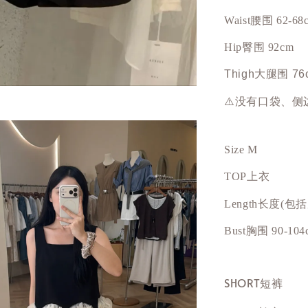
Waist腰围 62-68
Hip
臀围
92cm
Thigh大腿围 76
⚠️没有口袋、
Size M
TOP上衣
Length长度(包
Bust
胸围
90-104
SHORT短裤