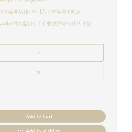
请熟读本店铺T&C |凡下单等同于同意
-wallet付款需自行上传收据并等待确认收款
S
M
Add to Cart
Add to wishlist