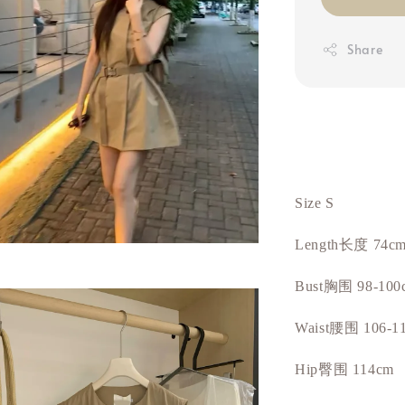
Share
Size S
长度
Length
74c
胸围
Bust
98-100
Waist腰围 106-1
Hip臀围 114cm