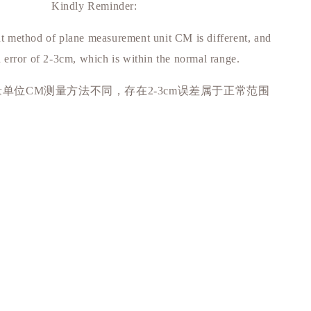
Kindly Reminder:
 method of plane measurement unit CM is different, and
n error of 2-3cm, which is within the normal range.
量单位
测量方法不同，存在
误差属于正常范围
CM
2-3cm