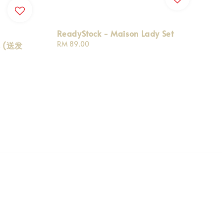
ReadyStock - Maison Lady Set
Regular
RM 89.00
s (送发
price