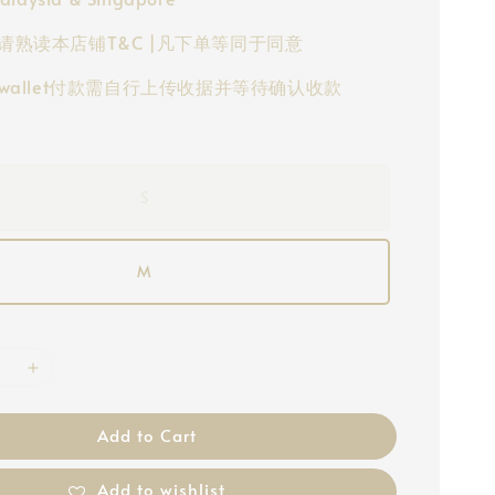
请熟读本店铺T&C |凡下单等同于同意
-wallet付款需自行上传收据并等待确认收款
S
M
Add to Cart
Add to wishlist