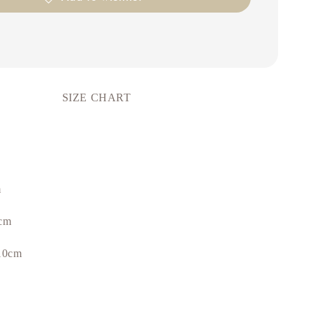
SIZE CHART
m
cm
10cm