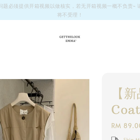
有任何问题必须提供开箱视频以做核实，若无开箱视频一概不负责~
将不受理！
【新品
Coat
Regular
RM 89.0
price
Ship M