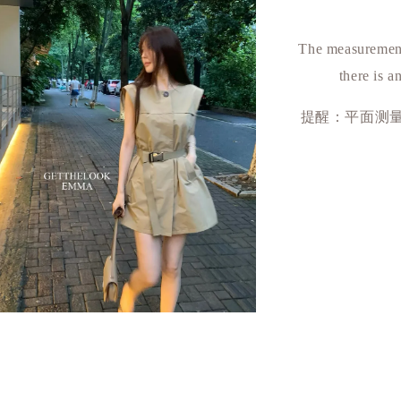
The measurement
there is a
提醒：平面测