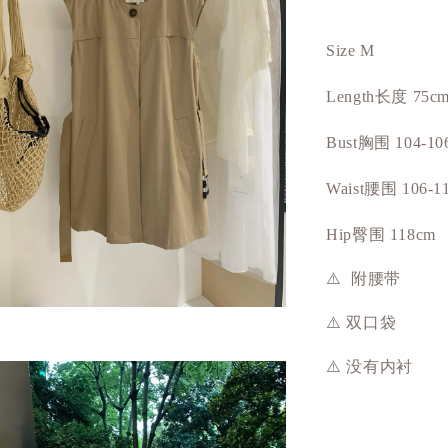
Size M
长度
Length
75c
胸围
Bust
104-10
Waist腰围 106-1
Hip臀围 118cm
⚠️ 附腰带
⚠️ 双口袋
⚠️ 没有内衬