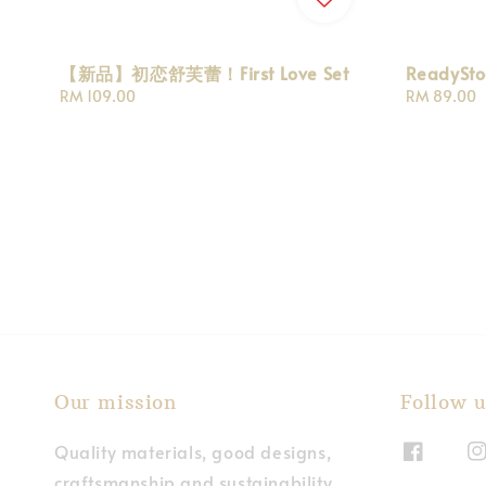
【新品】初恋舒芙蕾！First Love Set
ReadySt
Regular
RM 109.00
Regular
RM 89.00
price
price
Our mission
Follow u
Quality materials, good designs,
craftsmanship and sustainability.