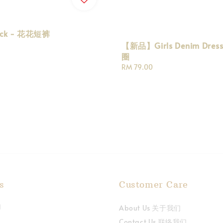
ock - 花花短裤
【新品】Girls Denim Dres
圈
Regular
RM 79.00
price
s
Customer Care
About Us 关于我们
Contact Us 联络我们