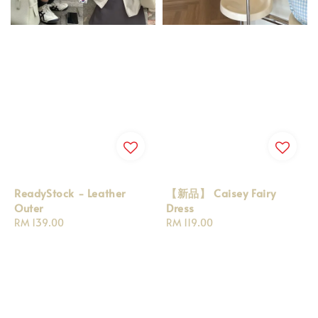
ReadyStock - Leather
【新品】 Caisey Fairy
Outer
Dress
Regular
RM 139.00
Regular
RM 119.00
price
price