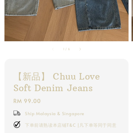
1
/
6
【新品】 Chuu Love
Soft Denim Jeans
Regular
RM 99.00
price
Ship Malaysia & Singapore
下单前请熟读本店铺T&C |凡下单等同于同意