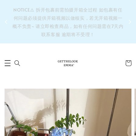
&之后
NOTICE⚠️ 拆开包裹前需拍摄开箱全过程 如包裹有任
单’ 此
何问题必须提供开箱视频以做核实，若无开箱视频一
运费 ⚠️
概不负责~ 请立即检查商品，如有任何问题需在7天内
拼单发
联系客服 逾期将不受理！