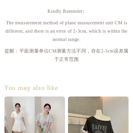
Kindly Reminder:
The measurement method of plane measurement unit CM is
different, and there is an error of 2-3cm, which is within the
normal range.
提醒：平面测量单位
CM
测量方法不同，存在
2-3cm
误差属
于正常范围
You may also like