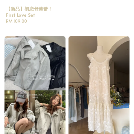
price
【新品】初恋舒芙蕾！
First Love Set
Regular
RM 109.00
price