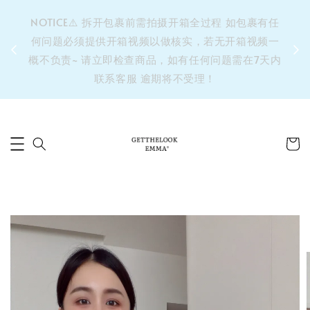
&之后
NOTICE⚠️ 拆开包裹前需拍摄开箱全过程 如包裹有任
单’ 此
何问题必须提供开箱视频以做核实，若无开箱视频一
运费 ⚠️
概不负责~ 请立即检查商品，如有任何问题需在7天内
拼单发
联系客服 逾期将不受理！