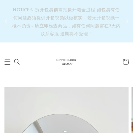
&之后
NOTICE⚠️ 拆开包裹前需拍摄开箱全过程 如包裹有任
单’ 此
何问题必须提供开箱视频以做核实，若无开箱视频一
运费 ⚠️
概不负责~ 请立即检查商品，如有任何问题需在7天内
拼单发
联系客服 逾期将不受理！