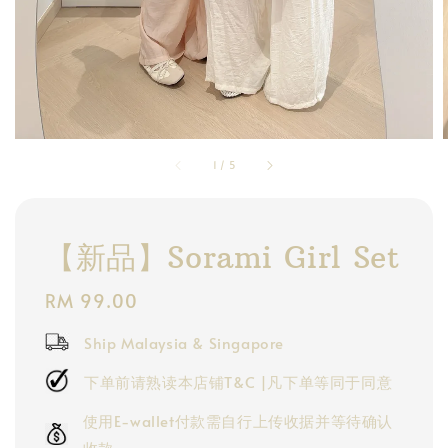
1
/
5
【新品】Sorami Girl Set
Regular
RM 99.00
price
Ship Malaysia & Singapore
下单前请熟读本店铺T&C |凡下单等同于同意
使用E-wallet付款需自行上传收据并等待确认
收款