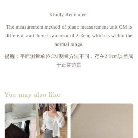
Kindly Reminder:
The measurement method of plane measurement unit CM is
different, and there is an error of 2-3cm, which is within the
normal range.
提醒：平面测量单位
CM
测量方法不同，存在
2-3cm
误差属
于正常范围
You may also like