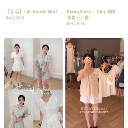
【新品】Lulu Sporty Skirt
ReadyStock —5kg 藏肉
显瘦小西裤
Regular
RM 59.00
price
Regular
RM 59.00
price