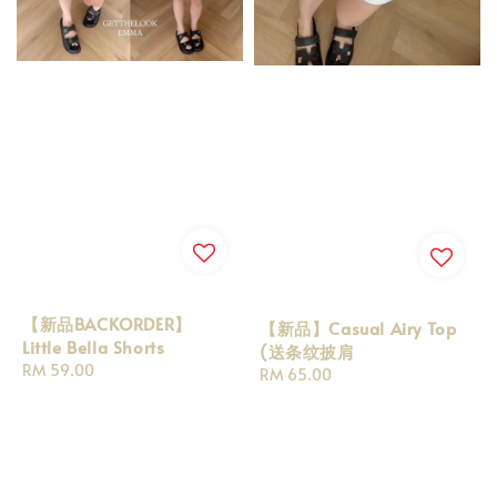
【新品BACKORDER】
【新品】Casual Airy Top
Little Bella Shorts
(送条纹披肩
Regular
RM 59.00
Regular
RM 65.00
price
price