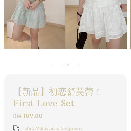
1
/
8
【新品】初恋舒芙蕾！
First Love Set
Regular
RM 109.00
price
Ship Malaysia & Singapore