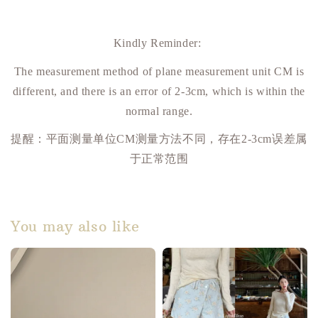
Kindly Reminder:
The measurement method of plane measurement unit CM is
different, and there is an error of 2-3cm, which is within the
normal range.
提醒：平面测量单位
CM
测量方法不同，存在
2-3cm
误差属
于正常范围
You may also like