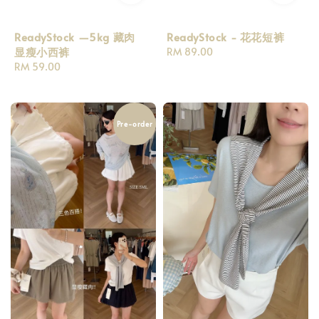
ReadyStock —5kg 藏肉
ReadyStock - 花花短裤
显瘦小西裤
Regular
RM 89.00
Regular
RM 59.00
price
price
Pre-order