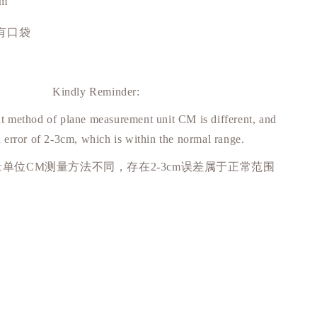
cm
有
口袋
Kindly Reminder:
 method of plane measurement unit CM is different, and
n error of 2-3cm, which is within the normal range.
量单位
CM
测量方法不同，存在
2-3cm
误差属于正常范围