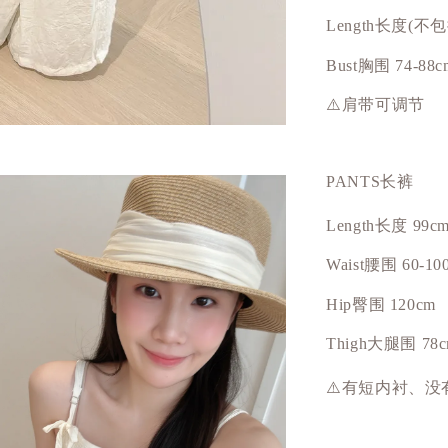
Length长度(不
Bust
胸围
74-88c
⚠️肩带可调节
PANTS长裤
Length长度 99c
Waist腰围 60-10
Hip
臀围
120cm
Thigh大腿围 78
⚠️有短内衬、没