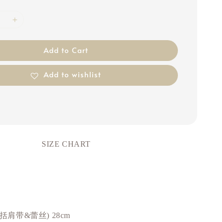
Add to Cart
Add to wishlist
SIZE CHART
包括肩带&蕾丝) 28cm