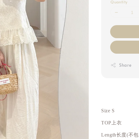
Quantity
Share
Size S
TOP上衣
Length长度(不