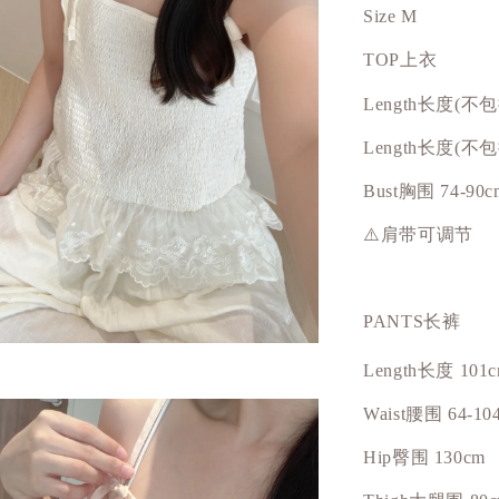
Size M
TOP上衣
Length长度(不
Length长度(不
Bust
胸围
74-90c
⚠️肩带可调节
PANTS长裤
Length长度 101
Waist腰围 64-10
Hip
臀围
130cm