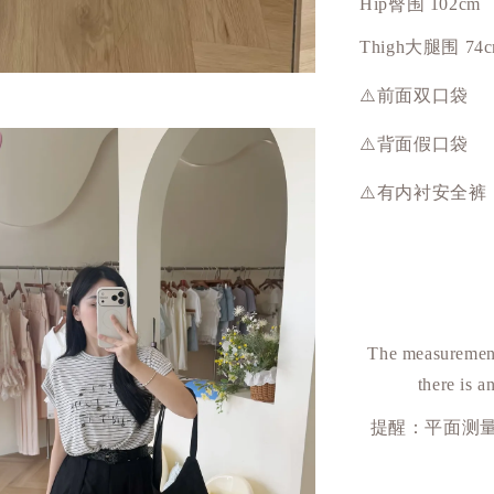
Hip
臀围
102cm
Thigh大腿围 74
⚠️前面
双口袋
⚠️背面假口袋
⚠️有内衬安全裤
The measurement
there is a
提醒：平面测