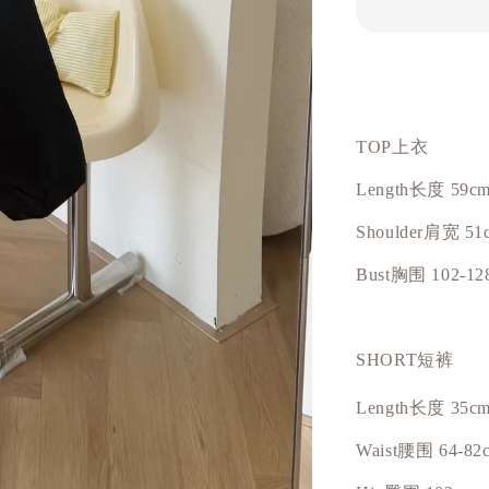
TOP上衣
Length长度 59c
Shoulder肩宽 51
Bust
胸围
102-12
SHORT短裤
Length长度 35c
Waist腰围 64-82