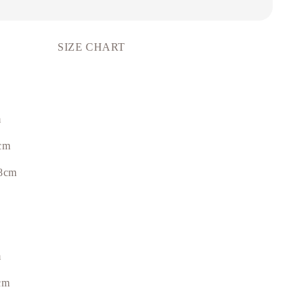
SIZE CHART
m
cm
8cm
m
cm