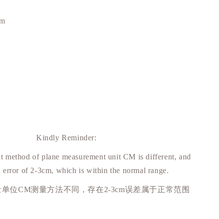
cm
Kindly Reminder:
 method of plane measurement unit CM is different, and
n error of 2-3cm, which is within the normal range.
量单位
CM
测量方法不同，存在
2-3cm
误差属于正常范围