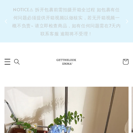
&之后
NOTICE⚠️ 拆开包裹前需拍摄开箱全过程 如包裹有任
单’ 此
何问题必须提供开箱视频以做核实，若无开箱视频一
运费 ⚠️
概不负责~ 请立即检查商品，如有任何问题需在7天内
拼单发
联系客服 逾期将不受理！