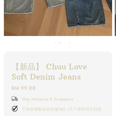
1
/
6
【新品】 Chuu Love
Soft Denim Jeans
Regular
RM 99.00
price
Ship Malaysia & Singapore
下单前请熟读本店铺T&C |凡下单等同于同意