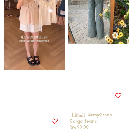
【新品】ArmyGreen
Cargo Jeans
Regular
RM 99.00