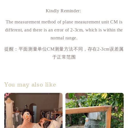
Kindly Reminder:
The measurement method of plane measurement unit CM is
different, and there is an error of 2-3cm, which is within the
normal range.
提醒：平面测量单位
CM
测量方法不同，存在
2-3cm
误差属
于正常范围
You may also like