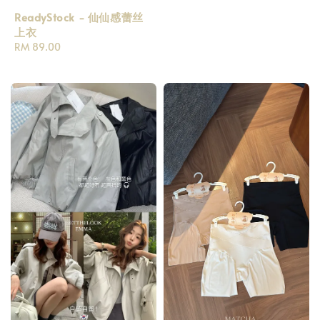
price
ReadyStock - 仙仙感蕾丝
上衣
Regular
RM 89.00
price