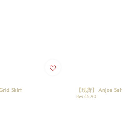
id Skirt
【现货】 Anjoe Set
Regular
RM 45.90
price