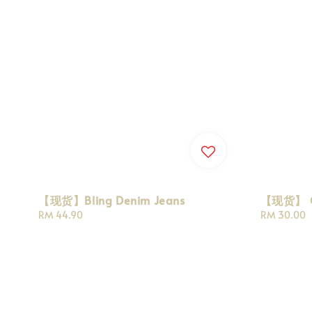
【现货】Bling Denim Jeans
【现货】 Gr
Regular
RM 44.90
Regular
RM 30.00
price
price