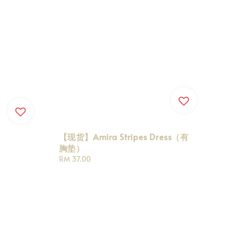
【现货】Amira Stripes Dress（有
胸垫）
Regular
RM 37.00
price