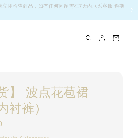
 请立即检查商品，如有任何问题需在7天内联系客服 逾期
货】 波点花苞裙
内衬裤）
0
alaysia & Singapore